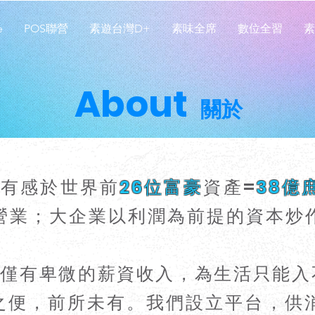
e
POS聯營
素遊台灣D+
素味全席
數位全習
素
About
關於
乃有感於世界前
26位富豪
資產=
38億
營業；大企業以利潤為前提的資本炒
您僅有卑微的薪資收入，為生活只能入
便，前所未有。我們設立平台，供消