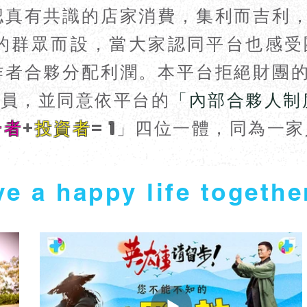
認真有共識的店家消費，集利而吉利
的群眾而設，當大家認同平台也感受
作者合夥分配利潤。本平台拒絕財團
會員，並同意依平台的
「內部合夥人制
合者
+
投資者
=
1
」四位一體，同為一家
ve a happy life togeth