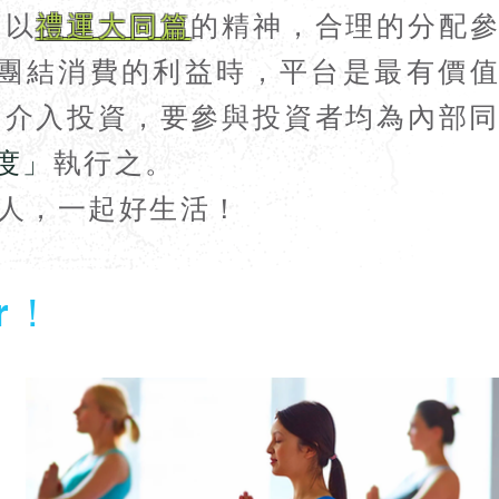
，以
禮運大同篇
的精神，合理的分配
團結消費的利益時，平台是最有價
的介入投資，要參與投資者均為內部
度」
執行之。
人，一起好生活！
er！