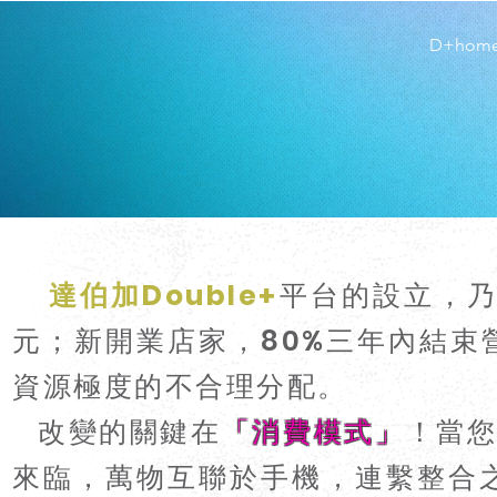
D+hom
達伯加Double+
平台的設立，
元；新開業店家，80%三年內結束
資源極度的不合理分配。
改變的關鍵在
「消費模式」
！當
來臨，萬物互聯於手機，連繫整合之