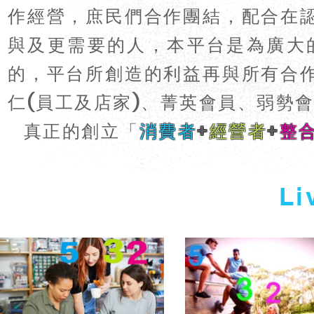
作經營，庶民們合作團結，配合在
與及更需要的人，本平台是為廣大
的，平台所創造的利益再與所有合
仁(員工及店家)、菁英會員、弱勢
真正的創立「
消費者
+
經營者
+
整
Li