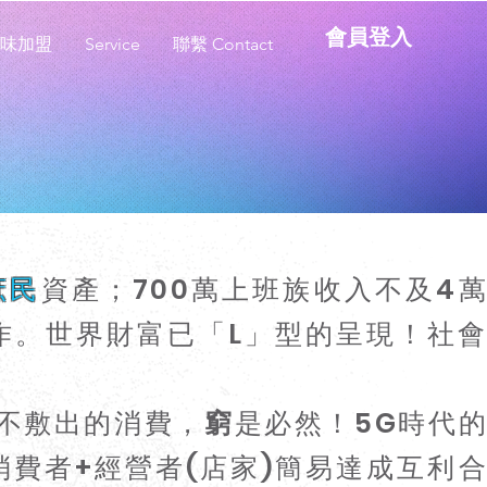
會員登入
味加盟
Service
聯繫 Contact
庶民
資產；700萬上班族收入不及4
作。世界財富已「L」型的呈現！社
不敷出的消費，
窮
是必然！5G時代
費者+經營者(店家)簡易達成互利