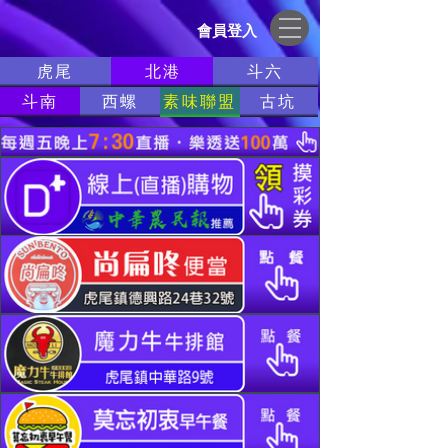
會員登入
虎尾
北港
斗六
斗南
西螺
素味聯盟
古坑