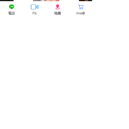
電話
Fb
地圖
line@
​過關即會獲得徽章
每個部點有5隻，過關記得領取"超怪咖"哦！
六個部點，共計30隻！