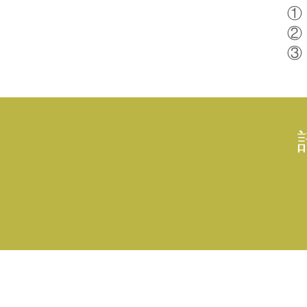
①
②
③