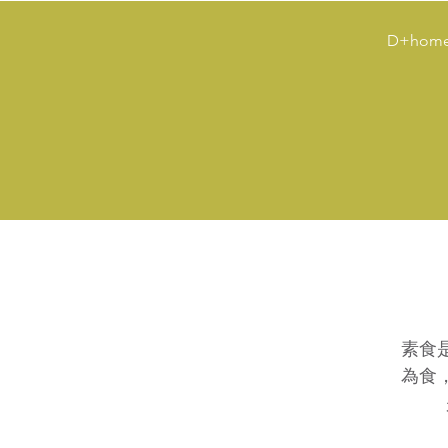
D+hom
素食
為食