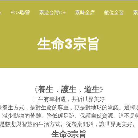
e
POS聯營
素遊台灣D+
素味全席
數位全習
素
生命3宗旨
養生．護生．道生
《
》
三生有幸相遇，共祈世界美好
是養生方式，是對生命的尊重，更是對地球的承諾。選擇
，減少動物的苦難、降低碳足跡、保護自然資源。這不是
是慈悲與智慧的生活方式。從餐桌開始，讓世界更美好。
生命3宗旨