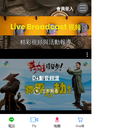
會員登入
Live Broadcast
視頻
​精彩視頻與活動報導
D+影音頻道
立即觀看
© 2020 Copyright Double+ Share free shop
電話
Fb
地圖
line@