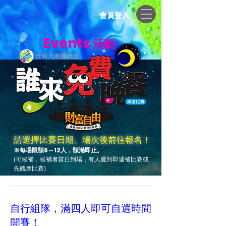
會員登入
Events
活動
請選擇比賽日期
場次後前往報名！
、
※每場限額6～12人，額滿即止。
可候補，候補者當日到場，有人遲到即遞補比賽或
(
先觀摩比賽
)
自行組隊，滿四人即可自選時間
開賽！