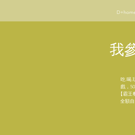
D+hom
我參
吃.喝
戲，5
【霸王
全額自