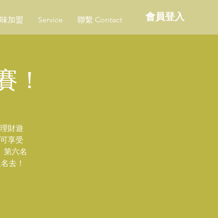
會員登入
味加盟
Service
聯繫 Contact
比賽！
的理財遊
即可享受
、第六名
報名去！