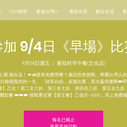
e
POS聯營
素遊台灣D+
素味全席
數位全習
素
加 9/4日《早場》
9月04日週五
  |  
蕃茄村早午餐(文化店)
.玩.樂.攏在這！💋👄誰來免費用餐？邀請您來挑戰，專屬台灣人
0分鐘模擬您的一生。「財富自由」桌遊比賽，當次贏得優勝👑
餐】乙次！第二名六折、第三名七折、第四名八折、第五名九折
費點餐 👑👑👑 挑戰季冠軍【霸王餐】乙個月+8000，馬上免費
報名已截止
查看其他活動