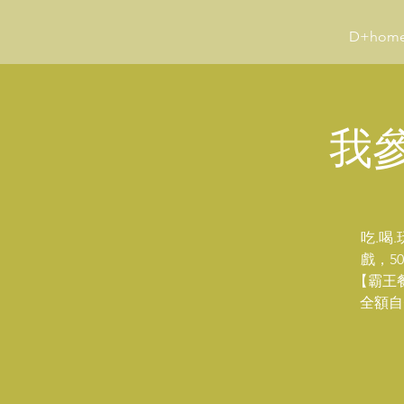
D+hom
我參
吃.喝
戲，5
【霸王
全額自