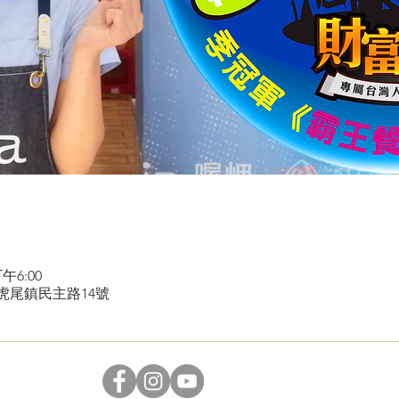
午6:00
縣虎尾鎮民主路14號