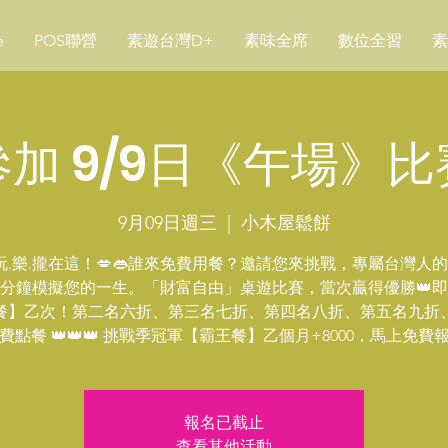
e
POS聯營
素遊台灣D+
素味全席
數位全習
素
加 9/9日《午場》
9月09日週三
  |  
小木屋鬆餅
.玩.樂.攏在這！💋👄誰來免費用餐？邀請您來挑戰，專屬台灣人
0分鐘模擬您的一生。「財富自由」桌遊比賽，當次贏得優勝👑
餐】乙次！第二名六折、第三名七折、第四名八折、第五名九折
費點餐 👑👑👑 挑戰季冠軍【霸王餐】乙個月+8000，馬上免費
報名已截止
查看其他活動