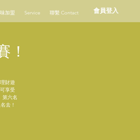
會員登入
味加盟
Service
聯繫 Contact
比賽！
的理財遊
即可享受
、第六名
報名去！