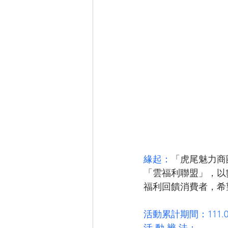
緣起：
「虎尾魅力商
「雲福利聯盟」，以
福利回饋消費者，希
活動累計期間：111.06.
​活 動 辨 法：