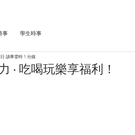
e
POS聯營
素遊台灣D+
素味全席
數位全習
素
時事
學生時事
2日
讀畢需時 1 分鐘
力 ‧ 吃喝玩樂享福利！