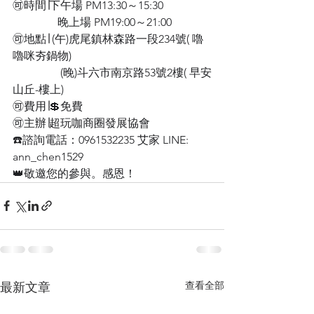
🉑時間∣下午場 PM13:30～15:30
                晚上場 PM19:00～21:00
🉑地點∣ (午)虎尾鎮林森路一段234號( 嚕
嚕咪夯鍋物)
                 (晚)斗六市南京路53號2樓( 早安
山丘-樓上)
🉑費用∣💲免費
🉑主辦∣超玩咖商圈發展協會
☎️諮詢電話：0961532235 艾家 LINE: 
ann_chen1529
👑敬邀您的參與。感恩！
查看全部
最新文章