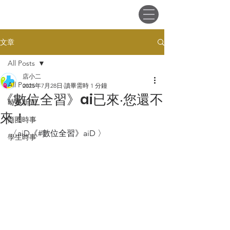
會員登入
文章
All Posts
店小二
All Posts
2025年7月28日
讀畢需時 1 分鐘
《數位全習》ai已來‧您還不
時事新聞
來！
商圈時事
〈aiD《#數位全習》aiD 〉
學生時事