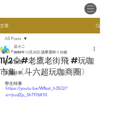
會員登入
文章
All Posts
店小二
All Posts
2024年12月28日
讀畢需時 0 分鐘
11/2🦅#老鷹老街飛 #玩咖
時事新聞
市集〈斗六超玩咖商圈〉
商圈時事
學生時事
https://youtu.be/W8sst_h3SQI?
si=jtudZp_ShTf76X10