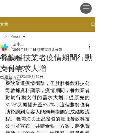
會員登入
文章
All Posts
店小二
All Posts
2020年5月11日
讀畢需時 2 分鐘
餐飲科技業者疫情期間行動
時事新聞
支付需求大增
商圈時事
已更新：
2020年5月14日
學生時事
餐飲業遭疫情衝擊，但肚肚餐飲科技公
司數據資料顯示，疫情期間，餐飲業者
對於行動支付的需求大增，從原先的
31.2%大幅提升至63.7%，這個趨勢也有
助於讓到店客人能夠無接觸完成結帳流
程。 獲鴻海與王品投資的肚肚餐飲科技
公司並宣布「共體食艱」方案，將免費