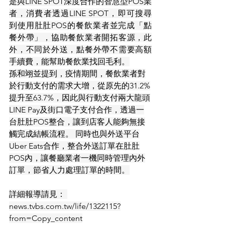
是與LINE SPOT深度合作的智慧型POS業
者，消費者透過LINE SPOT，即可搜尋
到使用肚肚POS的餐飲業者並完成「點
餐外帶」，協助餐飲業者開拓客源，此
外，不同於外送，點餐外帶不需要高額
手續費，能幫助餐飲業找回毛利。
孫和翊並提到，疫情期間，餐飲業者對
於行動支付的需求大增，從原先的31.2%
提升至63.7%，因此與行動支付兩大龍頭
LINE Pay及街口電子支付合作，透過一
台肚肚POS整合，讓到店客人能夠無接
觸完成結帳流程。 同時也與外送平台
Uber Eats合作，整合外送訂單在肚肚
POS內，讓餐廳業者一機同時管理內外
訂單，節省人力處理訂單的時間。
詳細報導請見： 
news.tvbs.com.tw/life/1322115?
from=Copy_content