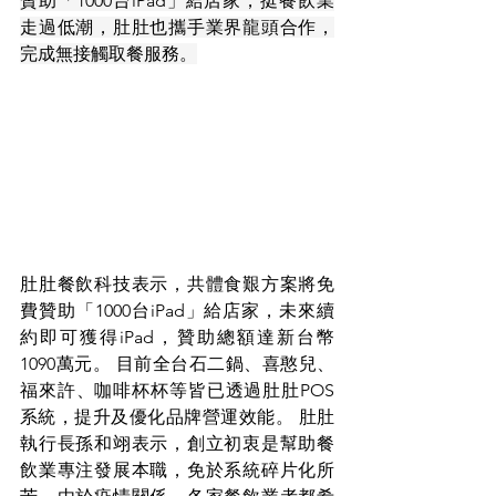
贊助「1000台iPad」給店家，挺餐飲業
走過低潮，肚肚也攜手業界龍頭合作，
完成無接觸取餐服務。
肚肚餐飲科技表示，共體食艱方案將免
費贊助「1000台iPad」給店家，未來續
約即可獲得iPad，贊助總額達新台幣
1090萬元。 目前全台石二鍋、喜憨兒、
福來許、咖啡杯杯等皆已透過肚肚POS
系統，提升及優化品牌營運效能。 肚肚
執行長孫和翊表示，創立初衷是幫助餐
飲業專注發展本職，免於系統碎片化所