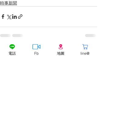
時事新聞
查看全部
最新文章
電話
Fb
地圖
line@