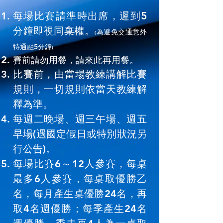
5
每場比賽請準時出席，遲到
分鐘即視同棄權。
為避免交通意外
(
特通融5分鐘
)
​​賽前請勿用餐，請來此再用餐。
比賽前，由當場教練講解比賽
規則，一切規則依當天教練解
釋為準。
每週二晚場、週三午場、週五
早場(遇國定假日或特別狀況另
行公告)。
每場比賽6～12人參賽，每桌
最多6人參賽，每桌取優勝乙
名
，每月產生桌優勝24名，再
取4名
週優勝；每季產生24名