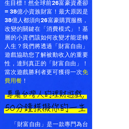
生目標！然全球前26富豪資產卻
= 38億小資族財富！最大原因是
38億人都須向26富豪購買服務，
改變的關鍵在「消費模式」！基
層的小資們該如何改變才能逆轉
人生？我們將透過「財富自由」
遊戲協助您了解被動收入的重要
性，達到真正的「財富自由」！
當次遊戲勝利者更可獲得一次
免
費用餐
！
「財富自由」是一款專門為台