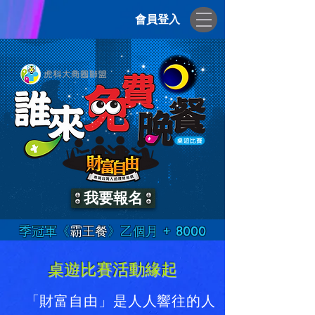
會員登入
我要報名
季冠軍《
霸王餐
》乙個月 + 8000
桌遊比賽活動緣起
「財富自由」是人人響往的人