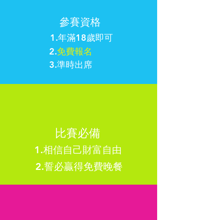
參賽資格
1.年滿18歲即可
2.
免費報名
3.準時出席
比賽必備
1.相信自己財富自由
2.誓必贏得免費晚餐