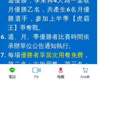
週優勝，季未再4人為一桌取
月優勝乙名，共產生6名月優
勝選手，參加上半季【虎霸
王】爭奪戰。
週、月、季優勝者比賽時間依
承辦單位公告通知執行。
每場
優勝者享當次用餐免費
，
第二名：六折用餐、第三名：
七折用餐、
第四名：八折用
電話
Fb
地圖
line@
餐、第五名：九折用餐、第六
名：全額用餐。
虎霸王
：
霸王餐乙個月
(季狀元)
(限
2000
6000
+
點數+
折抵
於聯盟店家)
儲值金。
季榜眼
：
六折券乙個月
(第二名)