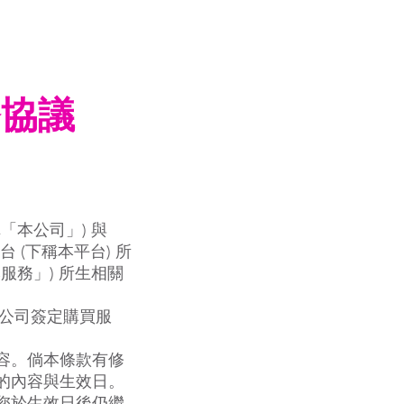
會員登入
味加盟
Service
聯繫 Contact
務協議
「本公司」) 與
台 (下稱本平台) 所
服務」) 所生相關
本公司簽定購買服
容。倘本條款有修
的內容與生效日。
您於生效日後仍繼