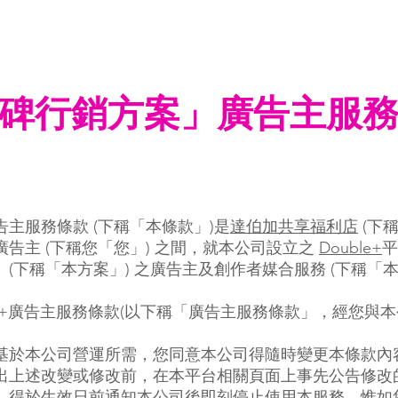
e
POS聯營
素遊台灣D+
素味全席
數位全習
素
碑行銷方案」廣告主服
主服務條款 (下稱「本條款」)是
達伯加共享福利店
(下稱
告主 (下稱您「您」) 之間，就本公司設立之
Double+
平
(下稱「本方案」) 之廣告主及創作者媒合服務 (下稱「本
+
廣告主服務條款(以下稱「廣告主服務條款」，經您與
基於本公司營運所需，您同意本公司得隨時變更本條款內
出上述改變或修改前，在本平台相關頁面上事先公告修改
，得於生效日前通知本公司後即刻停止使用本服務，惟如