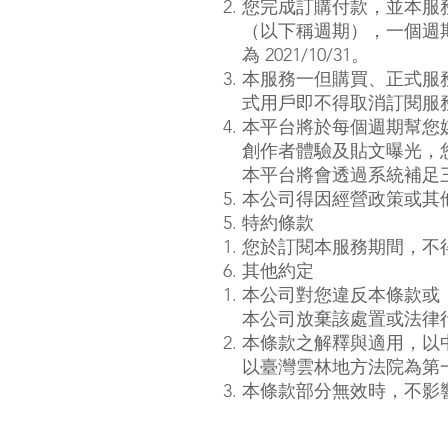
您完成訂購付款，並本服
（以下稱週期），一個週期的
為 2021/10/31。
本服務一但購買、正式服務，
式用戶即不得取消訂閱服
本平台將於每個週期幫您媒
創作者體驗及貼文曝光，
本平台將會透過系統補足
本公司得因經營政策或其
特約條款
您於訂閱本服務期間，不
其他約定
本公司對您違反本條款或
本公司放棄該處置或法律
本條款之解釋與適用，以
以臺灣雲林地方法院為第
本條款部分無效時，不影