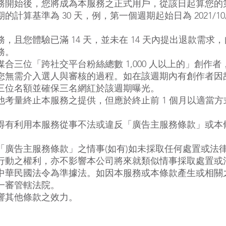
務開始後，您將成為本服務之正式用戶，從該日起算您的
計算基準為 30 天，例，第一個週期起始日為 2021/1
且您體驗已滿 14 天，並未在 14 天內提出退款需求，自
務。
合三位「跨社交平台粉絲總數 1,000 人以上的」創作
您無需介入選人與審核的過程。如在該週期內有創作者因
三位名額並確保三名網紅於該週期曝光。
他考量終止本服務之提供，但應於終止前 1 個月以適當
得有利用本服務從事不法或違反「廣告主服務條款」或本
「廣告主服務條款」之情事(如有)如未採取任何處置或法
行動之權利，亦不影響本公司將來就類似情事採取處置或
中華民國法令為準據法。如因本服務或本條款產生或相關
一審管轄法院。
響其他條款之效力。