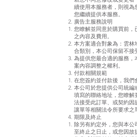
續使用本服務者，則視為
您繼續提供本服務。
廣告主服務說明
您瞭解並同意於購買前，
之內容及費用。
本方案適合對象為：雲林
合類別，本公司保留不接
為提供您最合適的服務，
案內容調整之權利。
付款相關規範
在您簽約並付款後，我們
本公司於您提供公司統編
填寫的聯絡地址，您瞭解
法接受此訂單、或契約因
讓單等相關法令所要求之
期限及終止
除另有約定外，您與本公
至終止之日止，或您因故