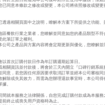
您已同意本條款之修改或變更，本公司將依照修改或變更
已透過相關頁面中之說明，瞭解本方案下所提供之功能、
地區餐飲行業之業者，您瞭解並同意如您的產品類型不符
受此筆訂單之權利。
本公司之產品與方案內容將會定期更新與優化，您瞭解並
會以首次訂購付款日作為年訂購週期起算日。
或相關資訊並付款後，將會於三天內開立『口碑行銷系統
並同意，若您因任何原因要求取消訂單並經本公司審核同
故解除或失其效力，而需為您辦理退款事宜時，本公司得
單據。
司間就本服務之法律關係，自您完成訂購付款成為本服務
提前終止或喪失用戶資格時為止。